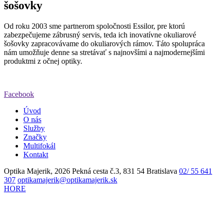
šošovky
Od roku 2003 sme partnerom spoločnosti Essilor, pre ktorú
zabezpečujeme zábrusný servis, teda ich inovatívne okuliarové
šošovky zapracovávame do okuliarových rámov. Táto spolupráca
nám umožňuje denne sa stretávať s najnovšími a najmodernejšími
produktmi z očnej optiky.
Facebook
Úvod
O nás
Služby
Značky
Multifokál
Kontakt
Optika Majerik, 2026
Pekná cesta č.3, 831 54 Bratislava
02/ 55 641
307
optikamajerik@optikamajerik.sk
HORE