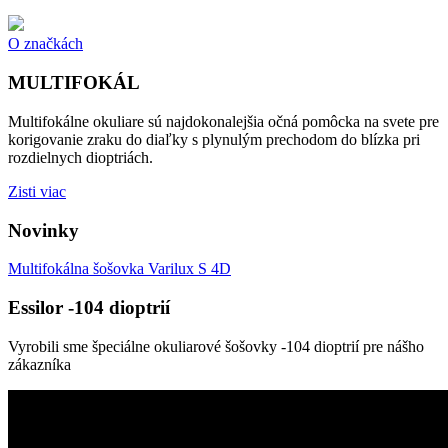
O značkách
MULTIFOKÁL
Multifokálne okuliare sú najdokonalejšia očná pomôcka na svete pre
korigovanie zraku do diaľky s plynulým prechodom do blízka pri
rozdielnych dioptriách.
Zisti viac
Novinky
Multifokálna šošovka Varilux S 4D
Essilor -104 dioptrií
Vyrobili sme špeciálne okuliarové šošovky -104 dioptrií pre nášho
zákazníka