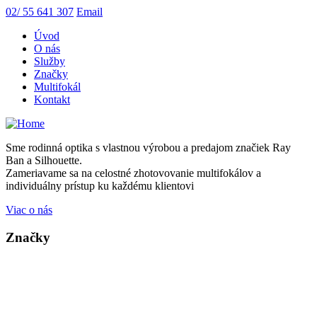
02/ 55 641 307
Email
Úvod
O nás
Služby
Značky
Multifokál
Kontakt
Sme rodinná optika s vlastnou výrobou a predajom značiek Ray
Ban a Silhouette.
Zameriavame sa na celostné zhotovovanie multifokálov a
individuálny prístup ku každému klientovi
Viac o nás
Značky